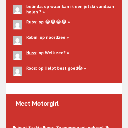
belinda
: op waar kan ik een jetski vandaan
halen ?
»
Ruby
: op 😂😂😂😂
»
Robin
: op noordzee
»
Huss
: op Welk zee?
»
Roos
: op Helpt best goed👍
»
Meet Motorgirl
Ik heet Saskia Ibens. Ze noemen mij ook wel 'Ib,