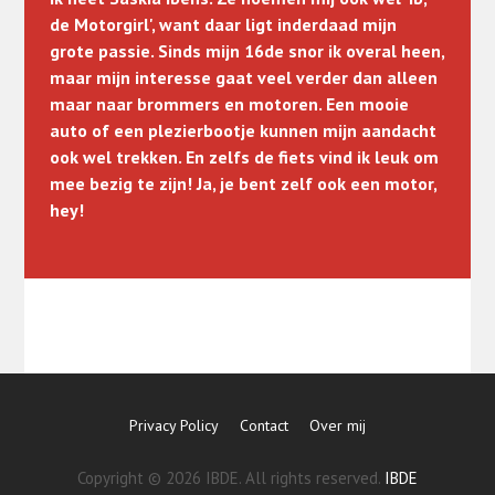
de Motorgirl', want daar ligt inderdaad mijn
grote passie. Sinds mijn 16de snor ik overal heen,
maar mijn interesse gaat veel verder dan alleen
maar naar brommers en motoren. Een mooie
auto of een plezierbootje kunnen mijn aandacht
ook wel trekken. En zelfs de fiets vind ik leuk om
mee bezig te zijn! Ja, je bent zelf ook een motor,
hey!
Privacy Policy
Contact
Over mij
Copyright © 2026 IBDE. All rights reserved.
IBDE